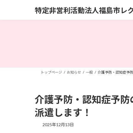
コ
ナ
特定非営利活動法人福島市レ
ン
ビ
テ
ゲ
ン
ー
ツ
シ
へ
ョ
ス
ン
キ
に
ッ
移
プ
動
トップページ
お知らせ
一般
介護予防・認知症予
介護予防・認知症予防
派遣します！
2025年12月13日